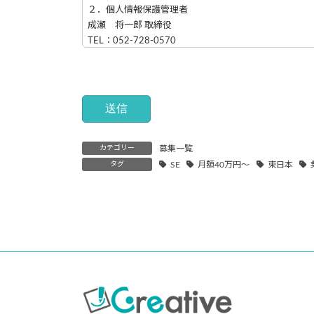
２．個人情報保護管理者
成瀬 将一郎 取締役
TEL：052-728-0570
３．共同利用について
当社は、個人情報の共同利用はございません。
４．直接ご本人様から取得させていただく個人情報の
当社が、直接ご本人様より取得させていただくもので、
カテゴリー
募集一覧
的を以下に記載いたします。この取得方法で得られた
タグ
SE
月額40万円～
東日本
ご連絡ください。（例外事項により、開示等事項の一
【応募者の情報】
≪利用目的≫： 採用業務のため
５．第三者提供について
第三者提供につきましては本人の同意がある場合及び、
同意がある場合と法などの例外がある場合を除きござ
６．個人情報の保存期限、廃棄など