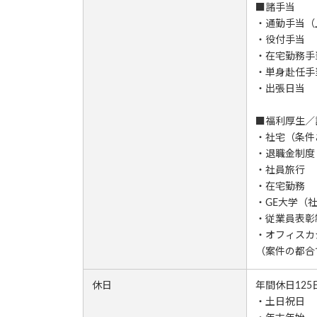
■諸手当
・通勤手当（上
・役付手当
・在宅勤務手
・単身赴任手
・出張日当
■福利厚生／
・社宅（条件
・退職金制度
・社員旅行
・在宅勤務
・GE大学（
・従業員表彰
・オフィスカ
（案件の都合
休日
年間休日125
・土日祝日