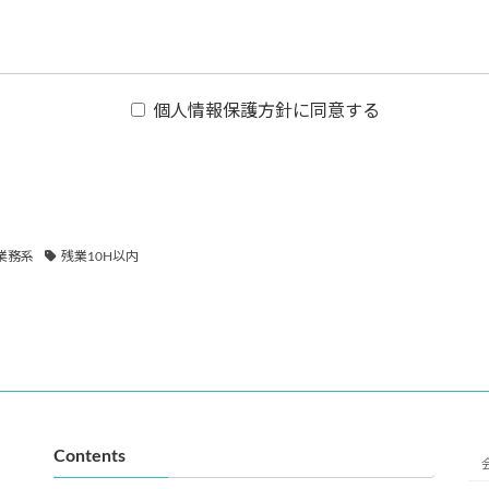
個人情報保護方針に同意する
利用目的
主に同意書、同意文書、web上では同意の確認ボタンなどで同意をいただく
個人情報に関しましては、本人の権利として、開示等が必要な場合は遅滞なく
業務系
残業10H以内
部あるいは全部の開示等に対応できない場合がございます。）
法などの例外がある場合を除きございません。 同様に個人情報を加工など
いません。
Contents