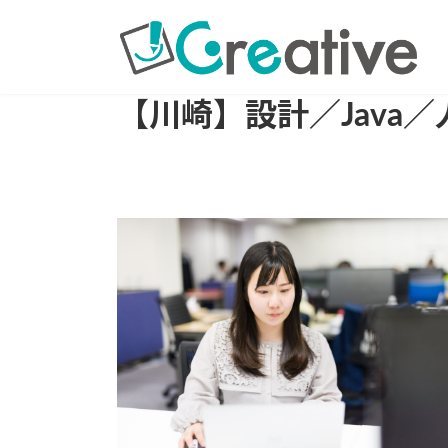
コ
ナ
ン
ビ
テ
ゲ
ン
ー
【川崎】設計／Java
ツ
シ
へ
ョ
ス
ン
キ
に
ッ
移
プ
動