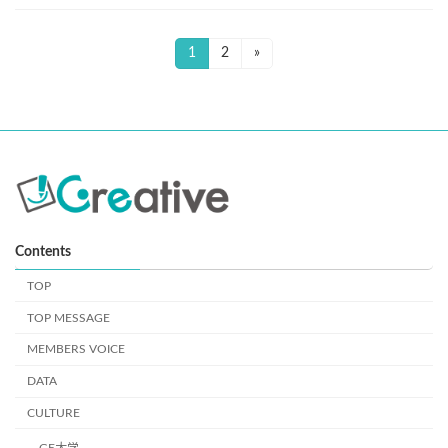
投
1
2
»
固
固
定
定
稿
ペ
ペ
ナ
ー
ー
ジ
ジ
ビ
ゲ
ー
シ
Contents
ョ
TOP
TOP MESSAGE
ン
MEMBERS VOICE
DATA
CULTURE
GE大学