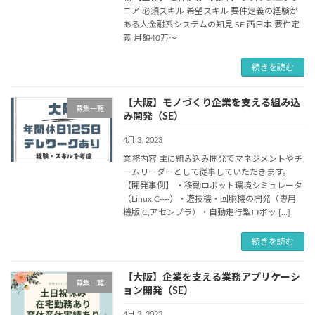
ニア 必須スキル 希望スキル 要件定義の経験が
ある人金融系システムの知見 SE 西日本 要件定
義 月額40万～
続きを読む
【大阪】モノづくり企業を支える組み込
募集一覧
み開発（SE）
4月 3, 2023
業務内容 主に組み込み開発でマネジメントやチ
ームリーダーとして従事していただきます。
【開発事例】 ・移動ロボット環境シミュレータ
（Linux,C++）・遊技機・回胴機の開発（専用
機版,C,アセンブラ）・自動走行型ロボッ […]
続きを読む
【大阪】企業を支える業務アプリケーシ
募集一覧
ョン開発（SE）
4月 3, 2023