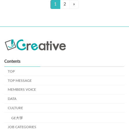
投
1
2
»
固
固
定
定
稿
ペ
ペ
ナ
ー
ー
ジ
ジ
ビ
ゲ
ー
シ
Contents
ョ
TOP
TOP MESSAGE
ン
MEMBERS VOICE
DATA
CULTURE
GE大学
JOB CATEGORIES