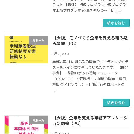
テスト 【職種】 初級プログラマ中級プログラ
マ上級プログラマ 必須スキル C++／Lin […]
続きを読む
【大阪】モノづくり企業を支える組み込
募集一覧
み開発（PG）
4月 3, 2023
業務内容 主に組み込み開発でコーディングやテ
ストをメインに従事していただきます。 【開発
事例】 ・移動ロボット環境シミュレータ
（Linux,C++）・遊技機・回胴機の開発（専用
機版,C,アセンブラ）・自動走行型ロボットの
[…]
続きを読む
【大阪】企業を支える業務アプリケーシ
募集一覧
ョン開発（PG）
4月 3, 2023