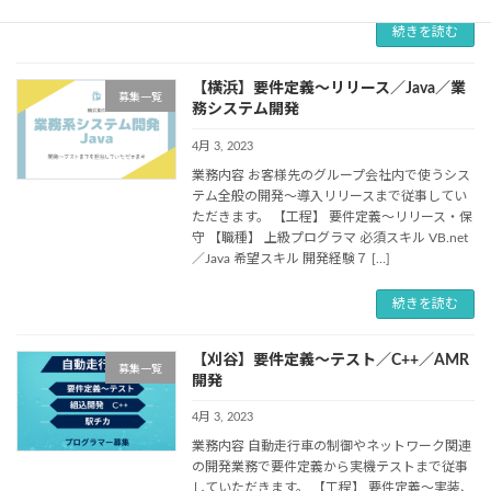
続きを読む
【横浜】要件定義～リリース／Java／業
募集一覧
務システム開発
4月 3, 2023
業務内容 お客様先のグループ会社内で使うシス
テム全般の開発～導入リリースまで従事してい
ただきます。 【工程】 要件定義～リリース・保
守 【職種】 上級プログラマ 必須スキル VB.net
／Java 希望スキル 開発経験７ […]
続きを読む
【刈谷】要件定義～テスト／C++／AMR
募集一覧
開発
4月 3, 2023
業務内容 自動走行車の制御やネットワーク関連
の開発業務で要件定義から実機テストまで従事
していただきます。 【工程】 要件定義～実装、