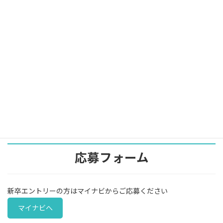
・従業員表彰制度
・オフィスカジュアル
（案件の都合で利用できない場合があります）
休日
年間休日125日
・土日祝日
・年末年始
・夏季休暇
・特別休暇（慶弔）
応募書類等
履歴書と職務経歴書をご持参ください
応募フォーム
新卒エントリーの方はマイナビからご応募ください
マイナビへ