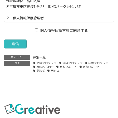
代表取締役 畠山丈洋
名古屋市東区東桜1-9-26 IKKOパーク栄ビル3F
２．個人情報保護管理者
成瀬 将一郎 取締役
TEL：052-728-0570
個人情報保護方針に同意する
３．共同利用について
当社は、個人情報の共同利用はございません。
カテゴリー
募集一覧
４．直接ご本人様から取得させていただく個人情報の利用目的
タグ
上級プログラマ
中級プログラマ
初級プログラマ
当社が、直接ご本人様より取得させていただくもので、主に同意
月額22万円～
月額25万円～
月額30万円～
書、同意文書、web上では同意の確認ボタンなどで同意をいただく
業務系
西日本
情報を指しています。 当社では取得情報項目と利用目的を以下に
記載いたします。この取得方法で得られた個人情報に関しまして
は、本人の権利として、開示等が必要な場合は遅滞なくお知らせす
ることが可能です。詳細は上記の２番までご連絡ください。（例外
事項により、開示等事項の一部あるいは全部の開示等に対応できな
い場合がございます。）
【応募者の情報】