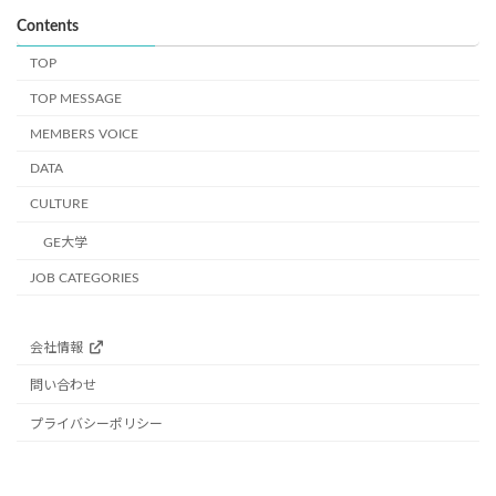
≪利用目的≫： 採用業務のため
Contents
TOP
５．第三者提供について
第三者提供につきましては本人の同意がある場合及び、法などの
TOP MESSAGE
例外がある場合を除きございません。 同様に個人情報を加工など
MEMBERS VOICE
行うこと及び、これを第三者に提供することも本人の同意がある
場合と法などの例外がある場合を除きございません。
DATA
CULTURE
６．個人情報の保存期限、廃棄など
お預かりしました個人情報は、法定保管年数の保有を行います。
GE大学
その後の廃棄は厳重に処分及びデータ の廃棄を実施してまいりま
JOB CATEGORIES
す。
７．開示対象個人情報の「利用目的の通知」「開示」「訂正、追
会社情報
加又は削除」「利用又は提供の拒否」に関して
個人情報を提供された本人は、該当情報に関して「利用目的の通
問い合わせ
知」、「開示」、「訂正、追加、削除」、「利用又は提供の拒
プライバシーポリシー
否」を要求する権利を有しております。 必要に応じて相談窓口ま
でご連絡ください。
個人情報相談窓口：成瀬 将一郎 個人情報保護管理者：成