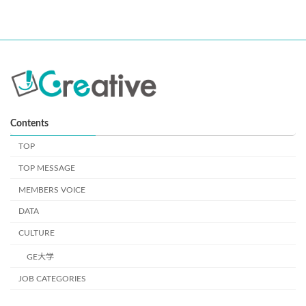
書、同意文書、web上では同意の確認ボタンなどで同意をいただく
情報を指しています。 当社では取得情報項目と利用目的を以下に
記載いたします。この取得方法で得られた個人情報に関しまして
は、本人の権利として、開示等が必要な場合は遅滞なくお知らせす
ることが可能です。詳細は上記の２番までご連絡ください。（例外
事項により、開示等事項の一部あるいは全部の開示等に対応できな
い場合がございます。）
【応募者の情報】
Contents
≪利用目的≫： 採用業務のため
TOP
５．第三者提供について
TOP MESSAGE
第三者提供につきましては本人の同意がある場合及び、法などの
MEMBERS VOICE
例外がある場合を除きございません。 同様に個人情報を加工など
行うこと及び、これを第三者に提供することも本人の同意がある
DATA
場合と法などの例外がある場合を除きございません。
CULTURE
６．個人情報の保存期限、廃棄など
GE大学
お預かりしました個人情報は、法定保管年数の保有を行います。
JOB CATEGORIES
その後の廃棄は厳重に処分及びデータ の廃棄を実施してまいりま
す。