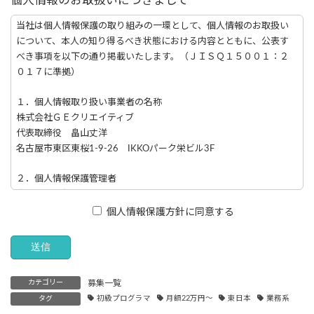
個人情報のお取扱いにつきまして
当社は個人情報保護の取り組みの一環として、個人情報のお取扱い
について、本人の知り得るべき状態における内容とともに、公表す
べき事項を以下の通り掲載いたします。（ＪＩＳＱ１５００１：２
０１７に準拠）
１．個人情報取り扱い事業者の名称
株式会社ＧＥクリエイティブ
代表取締役 畠山丈洋
名古屋市東区東桜1-9-26 IKKOパーク栄ビル3F
２．個人情報保護管理者
成瀬 将一郎 取締役
TEL：052-728-0570
個人情報保護方針に同意する
３．共同利用について
当社は、個人情報の共同利用はございません。
カテゴリー
募集一覧
４．直接ご本人様から取得させていただく個人情報の利用目的
タグ
初級プログラマ
月額22万円～
東日本
業務系
当社が、直接ご本人様より取得させていただくもので、主に同意