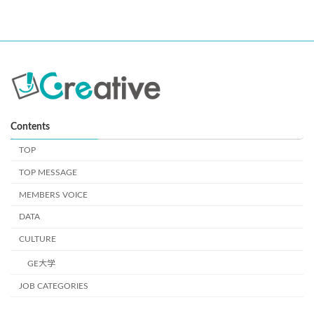
書、同意文書、web上では同意の確認ボタンなどで同意をいただく
情報を指しています。 当社では取得情報項目と利用目的を以下に
記載いたします。この取得方法で得られた個人情報に関しまして
は、本人の権利として、開示等が必要な場合は遅滞なくお知らせす
ることが可能です。詳細は上記の２番までご連絡ください。（例外
事項により、開示等事項の一部あるいは全部の開示等に対応できな
い場合がございます。）
【応募者の情報】
Contents
≪利用目的≫： 採用業務のため
TOP
５．第三者提供について
TOP MESSAGE
第三者提供につきましては本人の同意がある場合及び、法などの
MEMBERS VOICE
例外がある場合を除きございません。 同様に個人情報を加工など
行うこと及び、これを第三者に提供することも本人の同意がある
DATA
場合と法などの例外がある場合を除きございません。
CULTURE
６．個人情報の保存期限、廃棄など
GE大学
お預かりしました個人情報は、法定保管年数の保有を行います。
JOB CATEGORIES
その後の廃棄は厳重に処分及びデータ の廃棄を実施してまいりま
す。