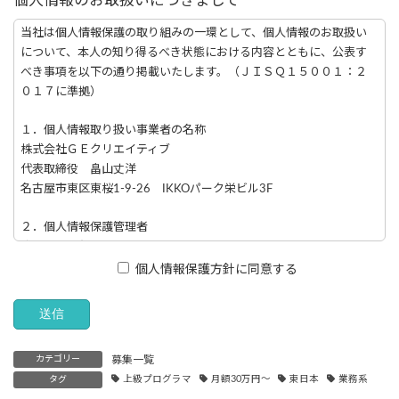
個人情報のお取扱いにつきまして
当社は個人情報保護の取り組みの一環として、個人情報のお取扱い
について、本人の知り得るべき状態における内容とともに、公表す
べき事項を以下の通り掲載いたします。（ＪＩＳＱ１５００１：２
０１７に準拠）
１．個人情報取り扱い事業者の名称
株式会社ＧＥクリエイティブ
代表取締役 畠山丈洋
名古屋市東区東桜1-9-26 IKKOパーク栄ビル3F
２．個人情報保護管理者
成瀬 将一郎 取締役
TEL：052-728-0570
個人情報保護方針に同意する
３．共同利用について
当社は、個人情報の共同利用はございません。
カテゴリー
募集一覧
４．直接ご本人様から取得させていただく個人情報の利用目的
タグ
上級プログラマ
月額30万円～
東日本
業務系
当社が、直接ご本人様より取得させていただくもので、主に同意