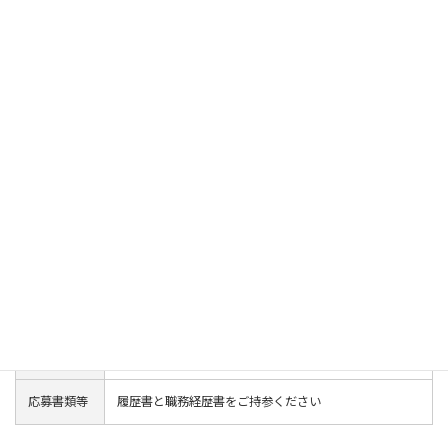
・単身赴任手当
・出張日当
■福利厚生／諸制度
・社宅（条件あり）
・退職金制度（勤続3年以上）
・社員旅行
・在宅勤務
・GE大学（社内研修）
・従業員表彰制度
・オフィスカジュアル
（案件の都合で利用できない場合があります）
休日
年間休日125日
・土日祝日
・年末年始
・夏季休暇
・特別休暇（慶弔）
応募書類等
履歴書と職務経歴書をご持参ください