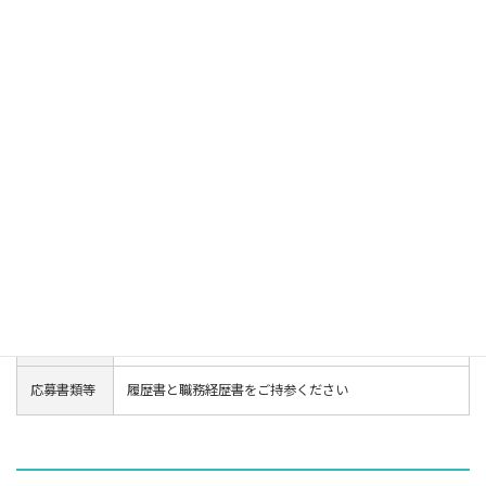
■福利厚生／諸制度
・社宅（条件あり）
・退職金制度（勤続3年以上）
・社員旅行
・在宅勤務
・GE大学（社内研修）
・従業員表彰制度
・オフィスカジュアル
（案件の都合で利用できない場合があります）
休日
年間休日125日
・土日祝日
・年末年始
・夏季休暇
・特別休暇（慶弔）
応募書類等
履歴書と職務経歴書をご持参ください