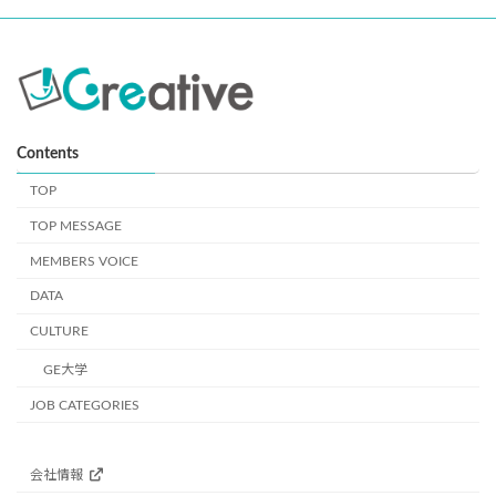
記載いたします。この取得方法で得られた個人情報に関しまして
は、本人の権利として、開示等が必要な場合は遅滞なくお知らせす
ることが可能です。詳細は上記の２番までご連絡ください。（例外
事項により、開示等事項の一部あるいは全部の開示等に対応できな
い場合がございます。）
【応募者の情報】
Contents
≪利用目的≫： 採用業務のため
TOP
５．第三者提供について
TOP MESSAGE
第三者提供につきましては本人の同意がある場合及び、法などの
MEMBERS VOICE
例外がある場合を除きございません。 同様に個人情報を加工など
行うこと及び、これを第三者に提供することも本人の同意がある
DATA
場合と法などの例外がある場合を除きございません。
CULTURE
６．個人情報の保存期限、廃棄など
GE大学
お預かりしました個人情報は、法定保管年数の保有を行います。
JOB CATEGORIES
その後の廃棄は厳重に処分及びデータ の廃棄を実施してまいりま
す。
会社情報
７．開示対象個人情報の「利用目的の通知」「開示」「訂正、追