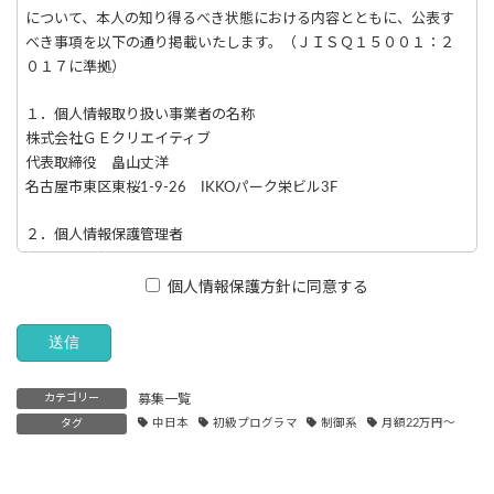
について、本人の知り得るべき状態における内容とともに、公表す
べき事項を以下の通り掲載いたします。（ＪＩＳＱ１５００１：２
０１７に準拠）
１．個人情報取り扱い事業者の名称
株式会社ＧＥクリエイティブ
代表取締役 畠山丈洋
名古屋市東区東桜1-9-26 IKKOパーク栄ビル3F
２．個人情報保護管理者
成瀬 将一郎 取締役
TEL：052-728-0570
個人情報保護方針に同意する
３．共同利用について
当社は、個人情報の共同利用はございません。
カテゴリー
募集一覧
４．直接ご本人様から取得させていただく個人情報の利用目的
タグ
中日本
初級プログラマ
制御系
月額22万円～
当社が、直接ご本人様より取得させていただくもので、主に同意
書、同意文書、web上では同意の確認ボタンなどで同意をいただく
情報を指しています。 当社では取得情報項目と利用目的を以下に