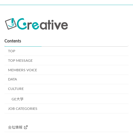
記載いたします。この取得方法で得られた個人情報に関しまして
は、本人の権利として、開示等が必要な場合は遅滞なくお知らせす
ることが可能です。詳細は上記の２番までご連絡ください。（例外
事項により、開示等事項の一部あるいは全部の開示等に対応できな
い場合がございます。）
【応募者の情報】
Contents
≪利用目的≫： 採用業務のため
TOP
５．第三者提供について
TOP MESSAGE
第三者提供につきましては本人の同意がある場合及び、法などの
MEMBERS VOICE
例外がある場合を除きございません。 同様に個人情報を加工など
行うこと及び、これを第三者に提供することも本人の同意がある
DATA
場合と法などの例外がある場合を除きございません。
CULTURE
６．個人情報の保存期限、廃棄など
GE大学
お預かりしました個人情報は、法定保管年数の保有を行います。
JOB CATEGORIES
その後の廃棄は厳重に処分及びデータ の廃棄を実施してまいりま
す。
会社情報
７．開示対象個人情報の「利用目的の通知」「開示」「訂正、追