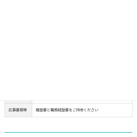
■福利厚生／諸制度
・社宅（条件あり）
・退職金制度（勤続3年以上）
・社員旅行
・在宅勤務
・GE大学（社内研修）
・従業員表彰制度
・オフィスカジュアル
（案件の都合で利用できない場合があります）
休日
年間休日125日
・土日祝日
・年末年始
・夏季休暇
・特別休暇（慶弔）
応募書類等
履歴書と職務経歴書をご持参ください