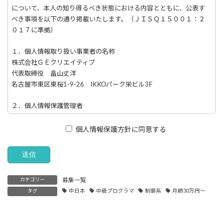
について、本人の知り得るべき状態における内容とともに、公表す
べき事項を以下の通り掲載いたします。（ＪＩＳＱ１５００１：２
０１７に準拠）
１．個人情報取り扱い事業者の名称
株式会社ＧＥクリエイティブ
代表取締役 畠山丈洋
名古屋市東区東桜1-9-26 IKKOパーク栄ビル3F
２．個人情報保護管理者
成瀬 将一郎 取締役
TEL：052-728-0570
個人情報保護方針に同意する
３．共同利用について
当社は、個人情報の共同利用はございません。
カテゴリー
募集一覧
４．直接ご本人様から取得させていただく個人情報の利用目的
タグ
中日本
中級プログラマ
制御系
月額30万円～
当社が、直接ご本人様より取得させていただくもので、主に同意
書、同意文書、web上では同意の確認ボタンなどで同意をいただく
情報を指しています。 当社では取得情報項目と利用目的を以下に