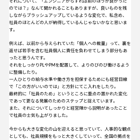
それについて、「エンジニアからすれば前のほうが良かった
のでは？」なんて聞かれることもありますが、良いものを残
しながらブラッシュアップしているような変化で、私含め、
社員のほとんどの人が納得しているんじゃないかなと思いま
す。
例えば、以前から与えられていた「個人への裁量」って、裏を
返せば若手を含む社員個人に責任を負わせてしまう部分もあ
ったと思うんです。
それをしっかりPLやPMを配置して、よりのびのび働けるよう
に整備したり。
一人ひとりの給与水準や働き方を担保するためにも経営目線
で「この方がいいのでは」と方針にてこ入れをしたり。
最終的に「社員のため」というところに重点の置かれた変化
であって更なる発展のためのステップと捉えています。
また、それについてしっかりと経営陣から説明があったこと
で社員の士気も上がりました。
今からも大きな変化の山を迎えると思っていて、人事的な観点
としても、社員規模をもっと大きくしていって、全国の拠点を