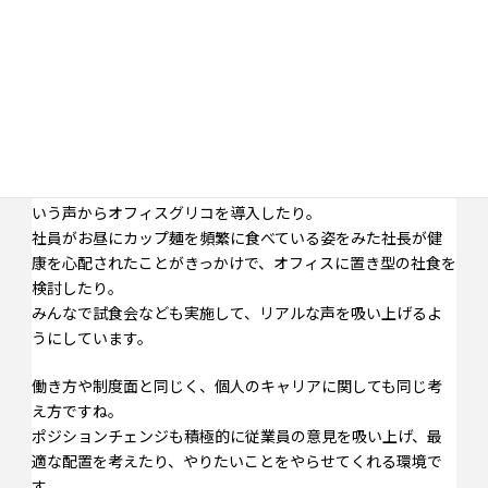
ティブ」
GEクリエイティブの特徴として、「良い」と思ったことや、
社員の声はすぐに取り入れるんです。
例えば、制度面もテレワークをいち早く導入したり、勤務時
間を柔軟に変更できる勤務時間選択制を取っていたり。
細かなことですが、「自販機がオフィスにあるといいな」と
いう声からオフィスグリコを導入したり。
社員がお昼にカップ麺を頻繁に食べている姿をみた社長が健
康を心配されたことがきっかけで、オフィスに置き型の社食を
検討したり。
みんなで試食会なども実施して、リアルな声を吸い上げるよ
うにしています。
働き方や制度面と同じく、個人のキャリアに関しても同じ考
え方ですね。
ポジションチェンジも積極的に従業員の意見を吸い上げ、最
適な配置を考えたり、やりたいことをやらせてくれる環境で
す。